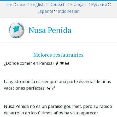
∷
∷
English
∷
Deutsch
∷
Français
∷
Русский
∷
中文
日本語
Español
∷
Indonesian
Nusa Penida
Mejores restaurantes
¿Dónde comer en Penida? 🌶️ 🍽️ 🍔
La gastronomía es siempre una parte esencial de unas 
vacaciones perfectas. 🦀 🍤
Nusa Penida no es un paraíso gourmet, pero su rápido 
desarrollo en los últimos años ha visto aparecer 